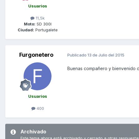
Usuarios
11,5k
Moto:
SD 300I
Ciudad:
Portugalete
Furgonetero
Publicado
13 de Julio del 2015
Buenas compañero y bienvenido d
Usuarios
400
Archivado
Este tema ahora está archivado y cerrado a otras respuesta