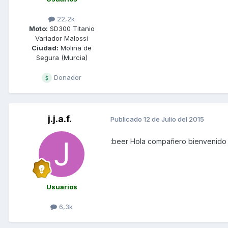
22,2k
Moto:
SD300 Titanio
Variador Malossi
Ciudad:
Molina de
Segura (Murcia)
Donador
j.j.a.f.
Publicado
12 de Julio del 2015
:beer Hola compañero bienvenido
Usuarios
6,3k