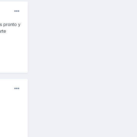
s pronto y
arte