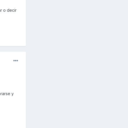
r o decir
orarse y