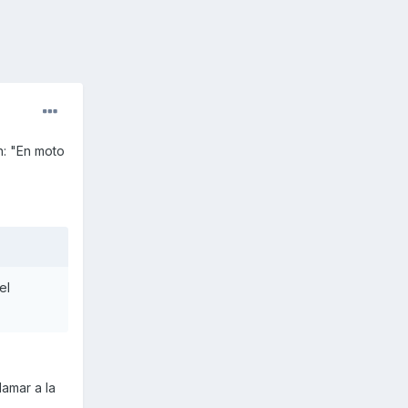
n: "En moto
el
lamar a la