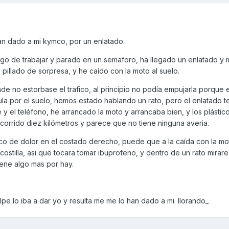
an dado a mi kymco, por un enlatado.
lgo de trabajar y parado en un semaforo, ha llegado un enlatado y
 pillado de sorpresa, y he caído con la moto al suelo.
de no estorbase el trafico, al principio no podía empujarla porque 
ula por el suelo, hemos estado hablando un rato, pero el enlatado te
y el teléfono, he arrancado la moto y arrancaba bien, y los plástico
ecorrido diez kilómetros y parece que no tiene ninguna averia.
co de dolor en el costado derecho, puede que a la caída con la mot
stilla, asi que tocara tomar ibuprofeno, y dentro de un rato mirar
iene algo mas por hay.
e lo iba a dar yo y resulta me me lo han dado a mi. llorando_