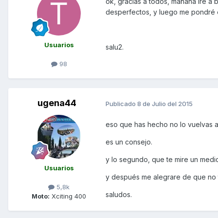
ok, gracias a todos, mañana ire a
desperfectos, y luego me pondré e
Usuarios
salu2.
98
ugena44
Publicado
8 de Julio del 2015
eso que has hecho no lo vuelvas a h
es un consejo.
y lo segundo, que te mire un medi
Usuarios
y después me alegrare de que no 
5,8k
saludos.
Moto:
Xciting 400