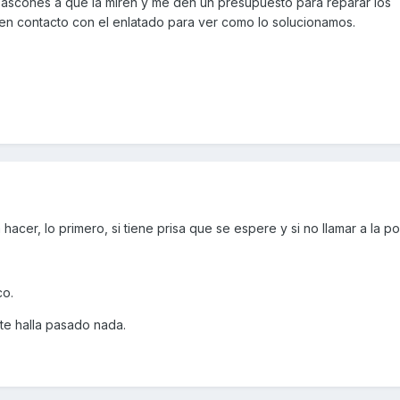
 bascones a que la miren y me den un presupuesto para reparar los
n contacto con el enlatado para ver como lo solucionamos.
acer, lo primero, si tiene prisa que se espere y si no llamar a la pol
co.
te halla pasado nada.