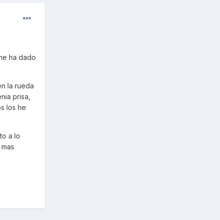
 me ha dado
en la rueda
nia prisa,
s los he
o a lo
e mas