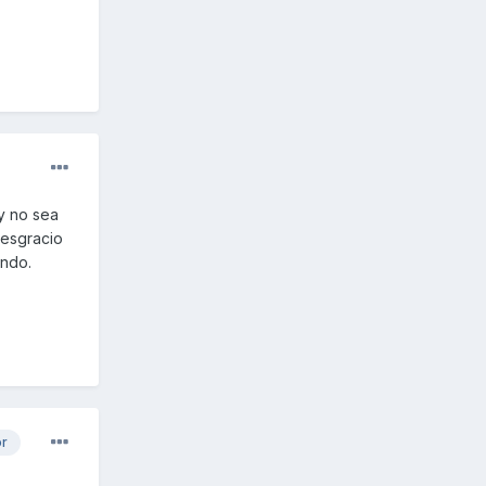
y no sea
desgracio
ando.
or