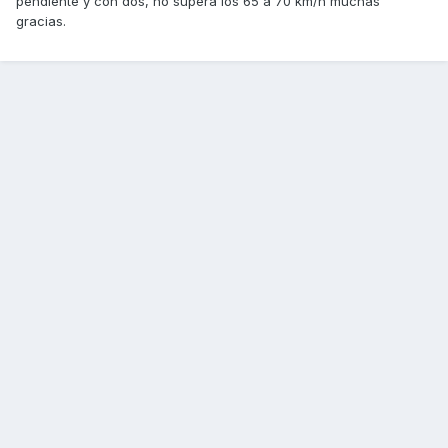
pendiente y con dos, no supera los 65 a 70 km/h muchas
gracias.