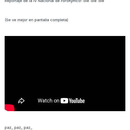
Reportaje de la IV Nacional de ForoKymco! :ole :ole :ole
(Se ve mejor en pantalla completa)
paz_ paz_ paz_