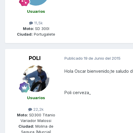
Usuarios
11,5k
Moto:
SD 300I
Ciudad:
Portugalete
POLI
Publicado
19 de Junio del 2015
Hola Oscar bienvenido,te saludo d
Poli cerveza_
Usuarios
22,2k
Moto:
SD300 Titanio
Variador Malossi
Ciudad:
Molina de
Segura (Murcia)