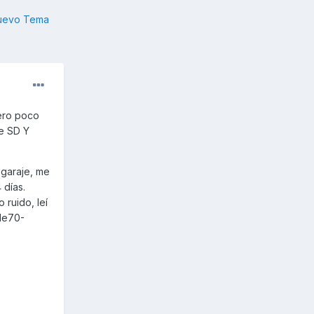
nuevo Tema
pero poco
e SD Y
 garaje, me
 días.
 ruido, leí
 de70-