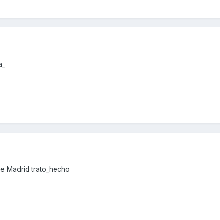
a_
de Madrid trato_hecho