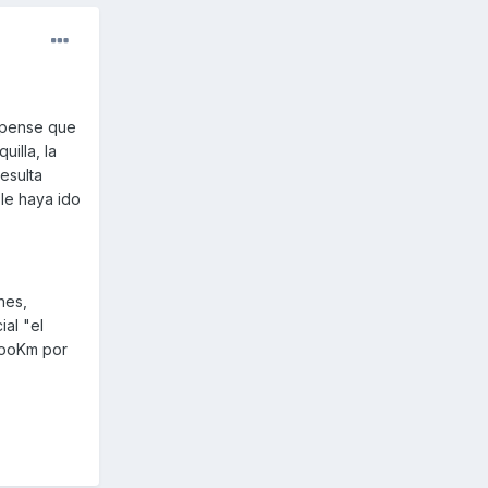
o pense que
uilla, la
esulta
le haya ido
nes,
ial "el
1oooKm por