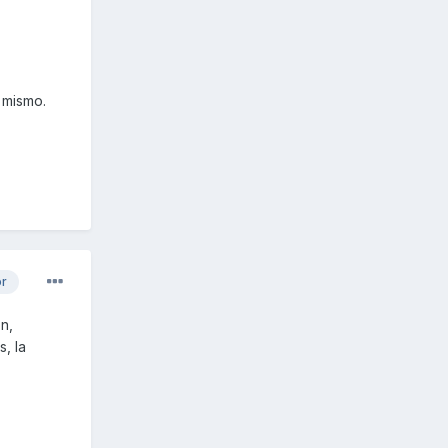
 mismo.
or
on,
, la