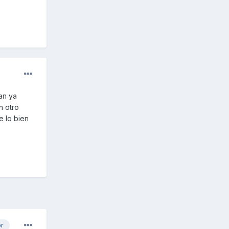
an ya
n otro
e lo bien
or