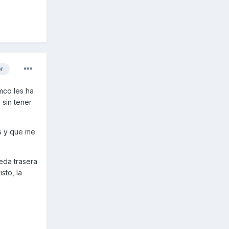
or
imco les ha
 sin tener
s y que me
eda trasera
sto, la