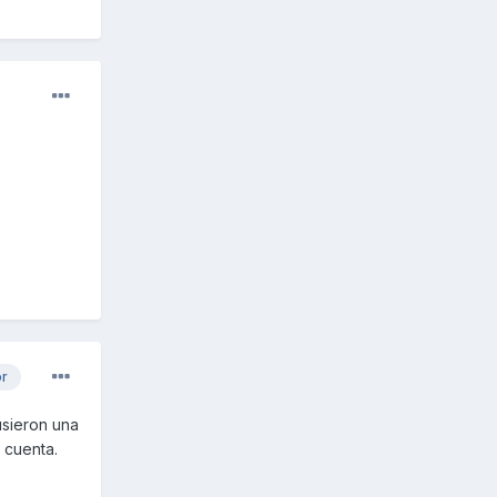
or
usieron una
 cuenta.