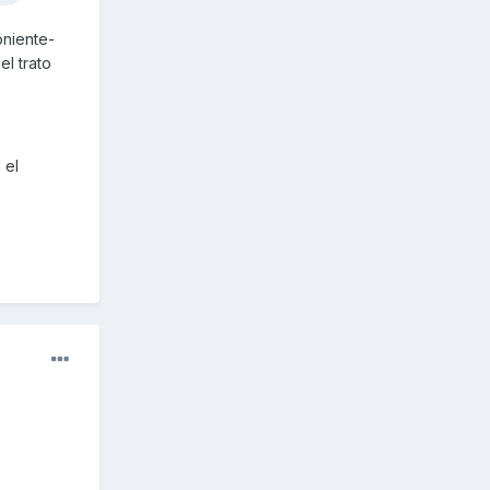
oniente-
el trato
 el