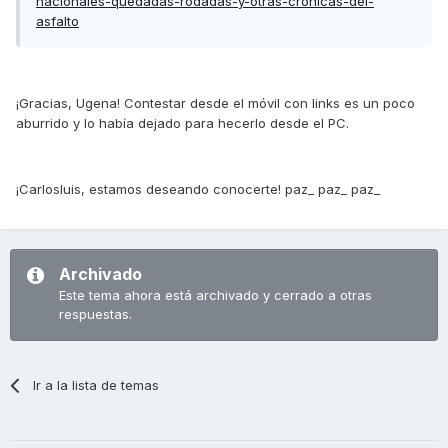
nacionales-quedadas-rodadas-y-otras-cronicas-del-
asfalto
¡Gracias, Ugena! Contestar desde el móvil con links es un poco
aburrido y lo había dejado para hecerlo desde el PC.
¡Carlosluis, estamos deseando conocerte! paz_ paz_ paz_
Archivado
Este tema ahora está archivado y cerrado a otras
respuestas.
Ir a la lista de temas