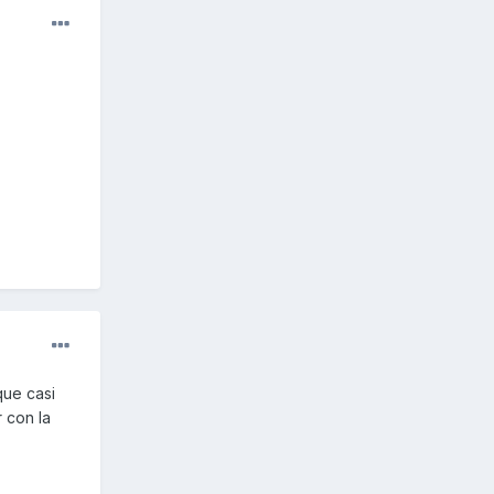
que casi
 con la