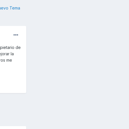
nuevo Tema
pietario de
orar la
tros me