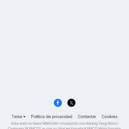
Tema
Política de privacidad
Contactar
Cookies
Esta web no tiene NINGUNA vinculación con Kwang Yang Motor
Company (KYMCO), ni con su filial en España KYMCO Moto España,