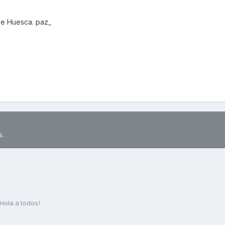
de Huesca. paz_
s.
Hola a todos!