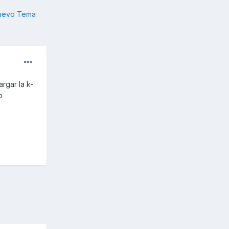
nuevo Tema
rgar la k-
o