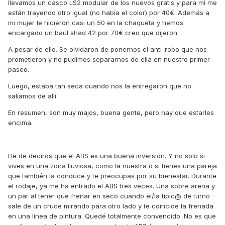
llevamos un casco LS2 modular de los nuevos gratis y para mí me
están trayendo otro igual (no había el color) por 40€. Además a
mi mujer le hicieron casi un 50 en la chaqueta y hemos
encargado un baúl shad 42 por 70€ creo que dijeron.
A pesar de ello. Se olvidaron de ponernos el anti-robo que nos
prometieron y no pudimos separarnos de ella en nuestro primer
paseo.
Luego, estaba tan seca cuando nos la entregaron que no
salíamos de allí.
En resumen, son muy majos, buena gente, pero hay que estarles
encima.
He de deciros que el ABS es una buena inversión. Y no solo si
vives en una zona lluviosa, como la nuestra o si tienes una pareja
que también la conduce y te preocupas por su bienestar. Durante
el rodaje, ya me ha entrado el ABS tres veces. Una sobre arena y
un par al tener que frenar en seco cuando el/la tipic@ de turno
sale de un cruce mirando para otro lado y te coincide la frenada
en una línea de pintura. Quedé totalmente convencido. No es que