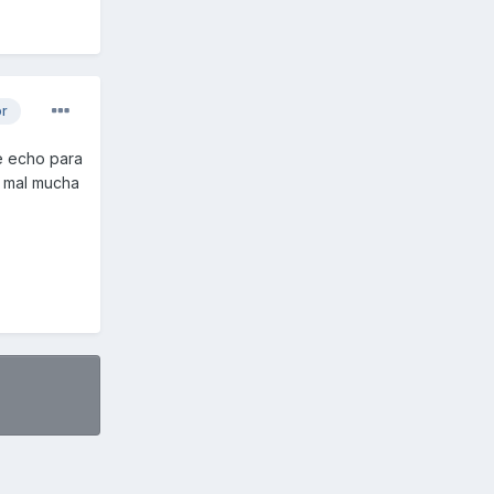
or
e echo para
a mal mucha