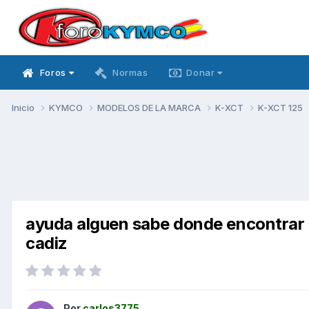
Foros
Normas
Donar
Inicio
KYMCO
MODELOS DE LA MARCA
K-XCT
K-XCT 125
ayuda alguen sabe donde encontrar r
cadiz
Por
carlos3775