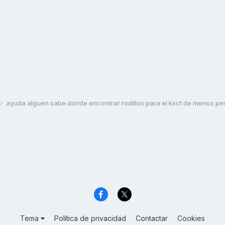
ayuda alguen sabe donde encontrar rodillos para el kxct de menos pe
Tema
Política de privacidad
Contactar
Cookies