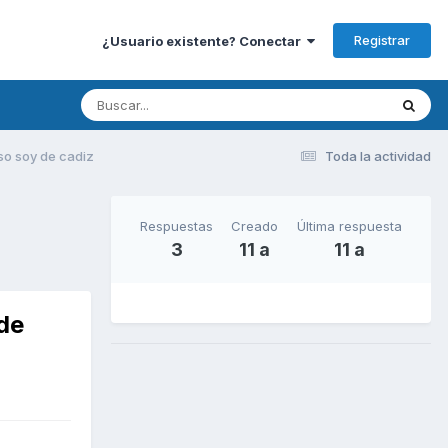
Registrar
¿Usuario existente? Conectar
so soy de cadiz
Toda la actividad
Respuestas
Creado
Última respuesta
3
11 a
11 a
 de