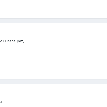
de Huesca. paz_
za_