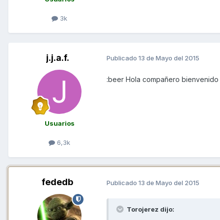
3k
j.j.a.f.
Publicado
13 de Mayo del 2015
:beer Hola compañero bienvenido
Usuarios
6,3k
fededb
Publicado
13 de Mayo del 2015
Torojerez dijo: