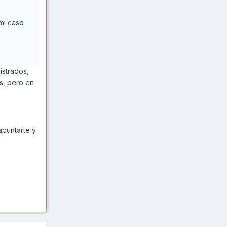
mi caso
istrados,
os, pero en
apuntarte y