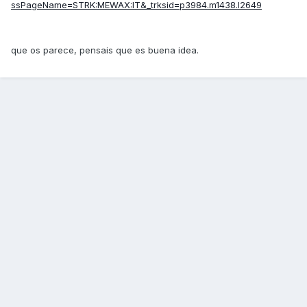
ssPageName=STRK:MEWAX:IT&_trksid=p3984.m1438.l2649
que os parece, pensais que es buena idea.