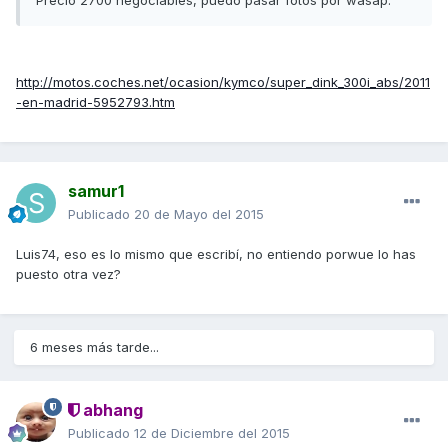
Precio 2700 negociables, puedo pasar fotos por wasap.
http://motos.coches.net/ocasion/kymco/super_dink_300i_abs/2011
-en-madrid-5952793.htm
samur1
Publicado
20 de Mayo del 2015
Luis74, eso es lo mismo que escribí, no entiendo porwue lo has
puesto otra vez?
6 meses más tarde...
abhang
Publicado
12 de Diciembre del 2015