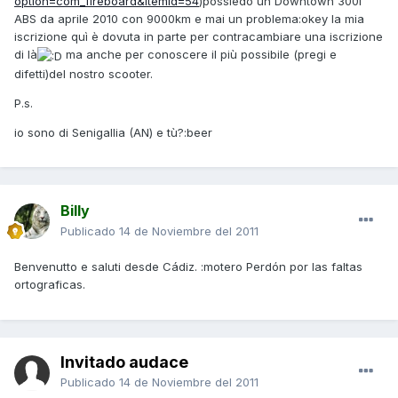
option=com_fireboard&Itemid=54
)possiedo un Downtown 300i
ABS da aprile 2010 con 9000km e mai un problema:okey la mia
iscrizione quì è dovuta in parte per contracambiare una iscrizione
di là
ma anche per conoscere il più possibile (pregi e
difetti)del nostro scooter.
P.s.
io sono di Senigallia (AN) e tù?:beer
Billy
Publicado
14 de Noviembre del 2011
Benvenutto e saluti desde Cádiz. :motero Perdón por las faltas
ortograficas.
Invitado audace
Publicado
14 de Noviembre del 2011