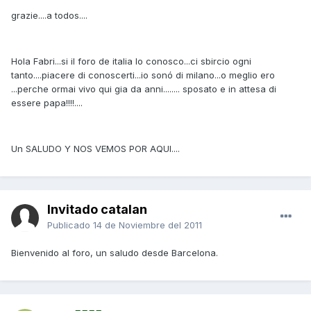
grazie....a todos....
Hola Fabri...si il foro de italia lo conosco...ci sbircio ogni
tanto....piacere di conoscerti...io sonó di milano...o meglio ero
...perche ormai vivo qui gia da anni........ sposato e in attesa di
essere papa!!!!....
Un SALUDO Y NOS VEMOS POR AQUI....
Invitado catalan
Publicado
14 de Noviembre del 2011
Bienvenido al foro, un saludo desde Barcelona.