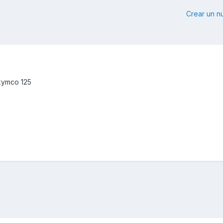
Crear un 
kymco 125