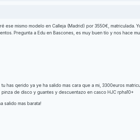
é ese mismo modelo en Calleja (Madrid) por 3550€, matriculada. Y
uentos. Pregunta a Edu en Bascones, es muy buen tío y nos hace m
tu has qerido ya ye ha salido mas cara que a mi, 3300euros matric
 pinza de disco y guantes y descuentazo en casco HJC rpha10+
ha salido mas barata!