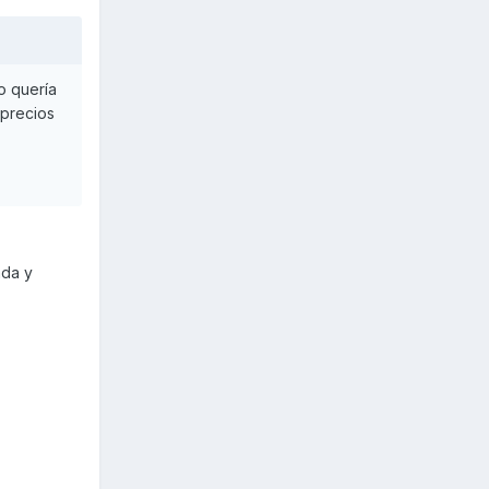
o quería
 precios
ada y