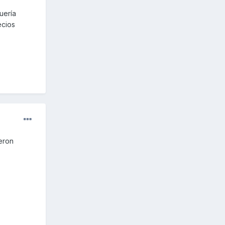
uería
ecios
eron