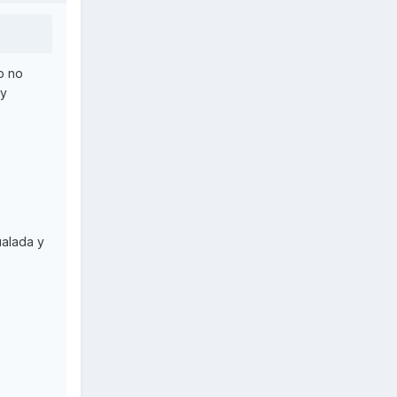
o no
uy
ualada y