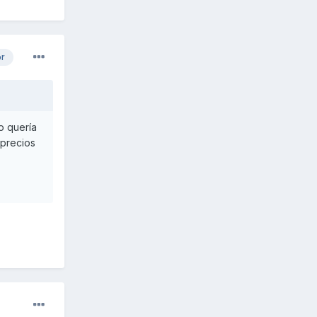
or
o quería
 precios