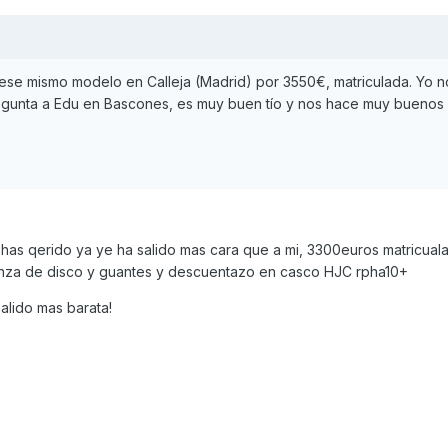
se mismo modelo en Calleja (Madrid) por 3550€, matriculada. Yo n
egunta a Edu en Bascones, es muy buen tío y nos hace muy buenos
has qerido ya ye ha salido mas cara que a mi, 3300euros matricual
nza de disco y guantes y descuentazo en casco HJC rpha10+
alido mas barata!