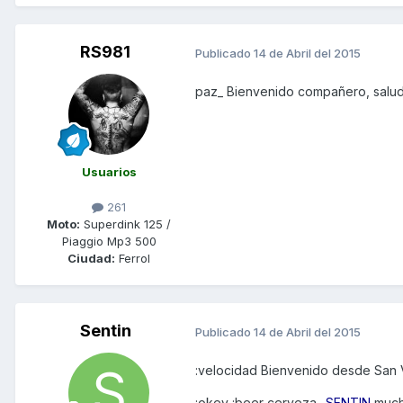
RS981
Publicado
14 de Abril del 2015
paz_ Bienvenido compañero, saludo
Usuarios
261
Moto:
Superdink 125 /
Piaggio Mp3 500
Ciudad:
Ferrol
Sentin
Publicado
14 de Abril del 2015
:velocidad Bienvenido desde San V
:okey :beer cerveza_
SENTIN
much