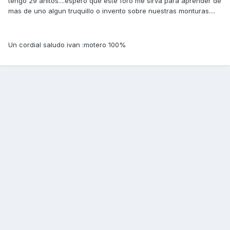
tengo 29 añitos....espero que este foro me sirva para aprender de
mas de uno algun truquillo o invento sobre nuestras monturas....
Un cordial saludo ivan :motero 100%