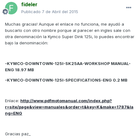
fideler
Publicado
7 de Abril del 2015
Muchas gracias! Aunque el enlace no funciona, me ayudó a
buscarlo con otro nombre porque al parecer en ingles sale con
otra denominación la Kymco Super Dink 125i, lo puedes encontrar
bajo la denominación:
-KYMCO-DOWNTOWN-125I-SK25AA-WORKSHOP MANUAL-
ENG 18.97 MB
-KYMCO-DOWNTOWN-125I-SPECIFICATIONS-ENG 0.2 MB
Enlace:
http://www.pdfmotomanual.com/index.php?
r=site/page&view=manuales&order=t&key=K&make=1787&la
ng=ENG
Gracias paz_