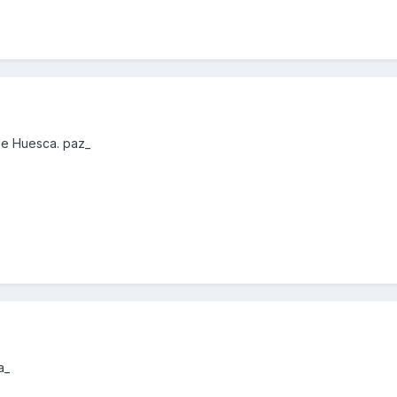
de Huesca. paz_
a_