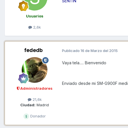
SENTIN
Usuarios
2,6k
fededb
Publicado
16 de Marzo del 2015
Vaya tela..... Bienvenido
Enviado desde mi SM-G900F media
Administradores
21,6k
Ciudad:
Madrid
Donador