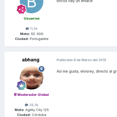
bricos hay un enlace
Usuarios
11,5k
Moto:
SD 300I
Ciudad:
Portugalete
abhang
Publicado
8 de Marzo del 2015
Así me gusta, elvisrey, directo al g
Moderador Global
28,3k
Moto:
Agility City 125
Ciudad:
Córdoba