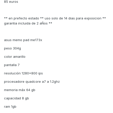
85 euros
** en prefecto estado ** uso solo de 14 dias para exposicion **
garantia incluida de 2 aÑos **
asus memo pad me173x
peso 304g
color amarillo
pantalla 7
resolución 1280x800 ips
procesadore quadcore a7 a 1.2ghz
memoria máx 64 gb
capacidad 8 gb
ram 1gb