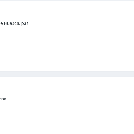
de Huesca. paz_
ona