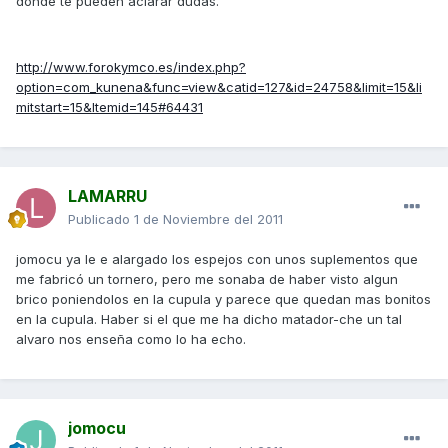
donde te pueden aclarar dudas.
http://www.forokymco.es/index.php?
option=com_kunena&func=view&catid=127&id=24758&limit=15&li
mitstart=15&Itemid=145#64431
LAMARRU
Publicado
1 de Noviembre del 2011
jomocu ya le e alargado los espejos con unos suplementos que
me fabricó un tornero, pero me sonaba de haber visto algun
brico poniendolos en la cupula y parece que quedan mas bonitos
en la cupula. Haber si el que me ha dicho matador-che un tal
alvaro nos enseña como lo ha echo.
jomocu