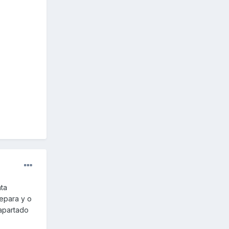
ta
epara y o
 apartado