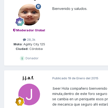
Bienvenido y saludos.
Moderador Global
28,3k
Moto:
Agility City 125
Ciudad:
Córdoba
Donador
j.j.a.f.
Publicado
19 de Enero del 2015
:beer Hola compañero bienvenido
minuta,dentro de este foro segur
se cambia en un periquete esos pro
de mecanica que seguro ahì estarà 