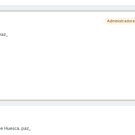
Administrador
paz_
de Huesca. paz_