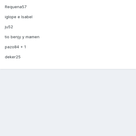
Requena57
iglope e Isabel
ju52
tio benjy y mamen
pazo84 + 1
deker25