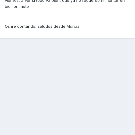
viernes, a ver si todo va bien, que ya no recuerdo ni montar en
bici :en moto
Os iré contando, saludos desde Murcia!