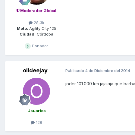
Moderador Global
28,3k
Moto:
Agility City 125
Ciudad:
Córdoba
Donador
olideejay
Publicado
4 de Diciembre del 2014
joder 101.000 km jajajaja que barbar
Usuarios
128