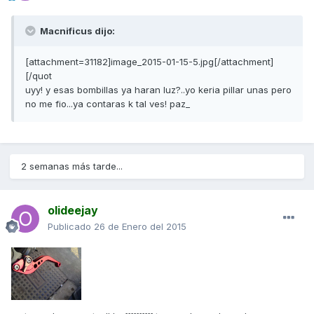
Macnificus dijo:
[attachment=31182]image_2015-01-15-5.jpg[/attachment]
[/quot
uyy! y esas bombillas ya haran luz?..yo keria pillar unas pero
no me fio...ya contaras k tal ves! paz_
2 semanas más tarde...
olideejay
Publicado
26 de Enero del 2015