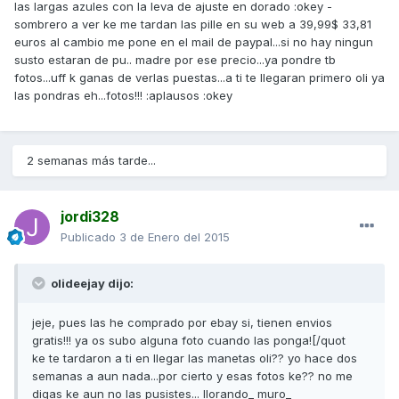
las largas azules con la leva de ajuste en dorado :okey -
sombrero a ver ke me tardan las pille en su web a 39,99$ 33,81
euros al cambio me pone en el mail de paypal...si no hay ningun
susto estaran de pu.. madre por ese precio...ya pondre tb
fotos...uff k ganas de verlas puestas...a ti te llegaran primero oli ya
las pondras eh...fotos!!! :aplausos :okey
2 semanas más tarde...
jordi328
Publicado
3 de Enero del 2015
olideejay dijo:
jeje, pues las he comprado por ebay si, tienen envios
gratis!!! ya os subo alguna foto cuando las ponga![/quot
ke te tardaron a ti en llegar las manetas oli?? yo hace dos
semanas a aun nada...por cierto y esas fotos ke?? no me
digas ke aun no las pusistes... llorando_ muro_