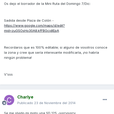
Os dejo el borrador de la Mini Ruta del Domingo 7/Dic:
Sadida desde Plaza de Colón -
https://www.google.com/maps/d/edit?
mid=zuGSOsHo30A8.kfFBGcjdIEpA
Recordaros que es 100% editable; si alguno de vosotros conoce
la zona y cree que sería interesante modificarla, ¡no habría
ningún problema!
V'sss
Charlye
Publicado
23 de Noviembre del 2014
Se me olvido,mi moto una SD 125 -sorrysorry