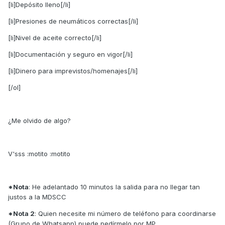
[li]Depósito lleno[/li]
[li]Presiones de neumáticos correctas[/li]
[li]Nivel de aceite correcto[/li]
[li]Documentación y seguro en vigor[/li]
[li]Dinero para imprevistos/homenajes[/li]
[/ol]
¿Me olvido de algo?
V'sss :motito :motito
*Nota
: He adelantado 10 minutos la salida para no llegar tan
justos a la MDSCC
*Nota 2
: Quien necesite mi número de teléfono para coordinarse
(Grupo de Whatsapp) puede pedírmelo por MP.