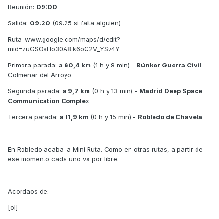
Reunión:
09:00
Salida:
09:20
(09:25 si falta alguien)
Ruta: www.google.com/maps/d/edit?
mid=zuGSOsHo30A8.k6oQ2V_YSv4Y
Primera parada:
a 60,4 km
(1 h y 8 min) -
Búnker Guerra Civil
-
Colmenar del Arroyo
Segunda parada:
a 9,7 km
(0 h y 13 min) -
Madrid Deep Space
Communication Complex
Tercera parada:
a 11,9 km
(0 h y 15 min) -
Robledo de Chavela
En Robledo acaba la Mini Ruta. Como en otras rutas, a partir de
ese momento cada uno va por libre.
Acordaos de:
[ol]