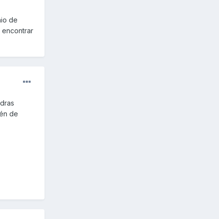
nio de
 encontrar
edras
ién de