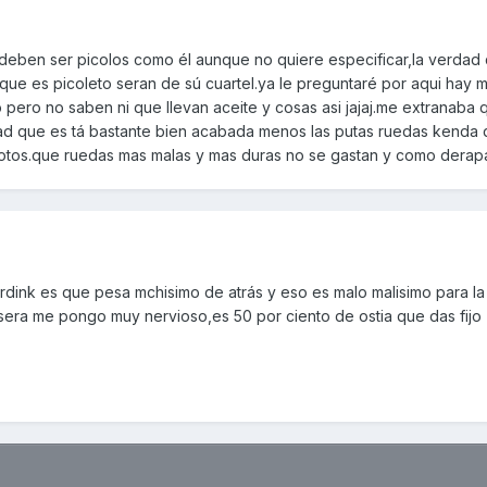
deben ser picolos como él aunque no quiere especificar,la verdad
que es picoleto seran de sú cuartel.ya le preguntaré por aqui hay 
ero no saben ni que llevan aceite y cosas asi jajaj.me extranaba q
rdad que es tá bastante bien acabada menos las putas ruedas kenda 
otos.que ruedas mas malas y mas duras no se gastan y como derapan
erdink es que pesa mchisimo de atrás y eso es malo malisimo para la 
era me pongo muy nervioso,es 50 por ciento de ostia que das fijo