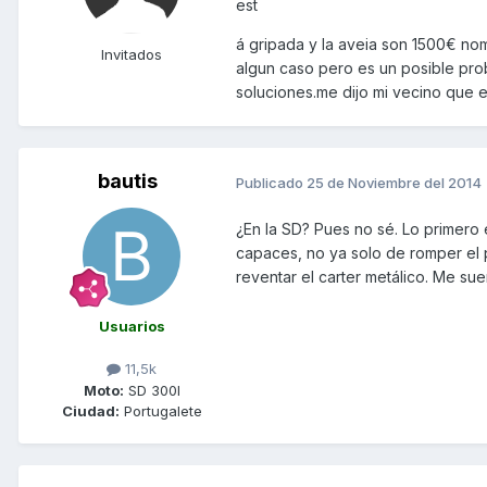
est
á gripada y la aveia son 1500€ nom
Invitados
algun caso pero es un posible pro
soluciones.me dijo mi vecino que el
bautis
Publicado
25 de Noviembre del 2014
¿En la SD? Pues no sé. Lo primero
capaces, no ya solo de romper el 
reventar el carter metálico. Me sue
Usuarios
11,5k
Moto:
SD 300I
Ciudad:
Portugalete