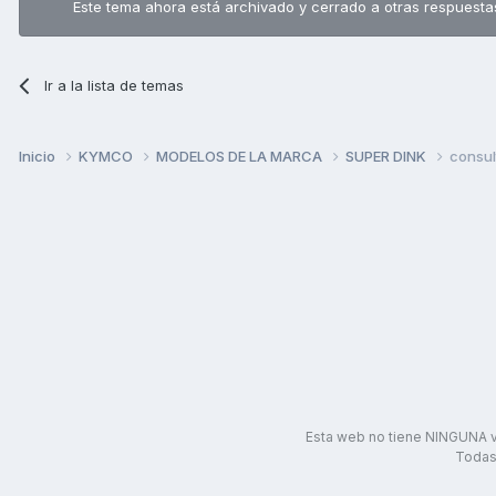
Este tema ahora está archivado y cerrado a otras respuesta
Ir a la lista de temas
Inicio
KYMCO
MODELOS DE LA MARCA
SUPER DINK
consul
Esta web no tiene NINGUNA v
Todas