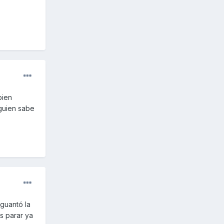
bien
lguien sabe
guantó la
s parar ya