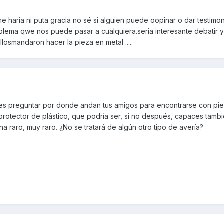
e haria ni puta gracia no sé si alguien puede oopinar o dar testimo
blema qwe nos puede pasar a cualquiera.seria interesante debatir y
losmandaron hacer la pieza en metal .....
 es preguntar por donde andan tus amigos para encontrarse con pi
protector de plástico, que podría ser, si no después, capaces tamb
na raro, muy raro. ¿No se tratará de algún otro tipo de avería?