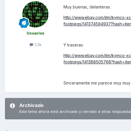
Muy buenas, delanteras:
http://www.ebay.com/itm/kymco-xcit
footpegs/141374594937?hash=it
Usuarios
1,2k
Y traseras:
http://www.ebay.com/itm/kymco-xcit
footpegs/141388505768?hash=it
Sinceramente me parece muy muy ca
Archivado
Este tema ahora está archivado y cerrado a otras respuesta