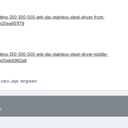
ing-250-300-500-anti-slip-stainless-steel-driver-front-
em20ea951f79
ing-250-300-500-anti-slip-stainless-steel-driver-middle-
em20eb6962a8
ro...jeje :mrgreen:
s.