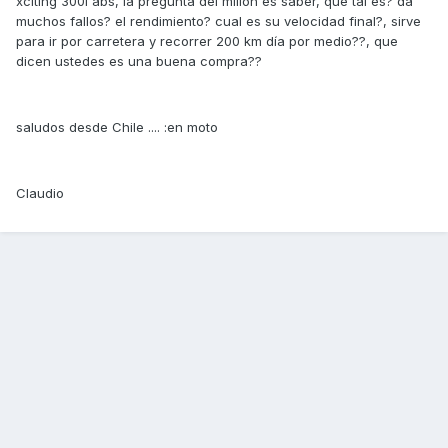
xciting 300i abs, la pregunta del millón es saber, que tal es? da
muchos fallos? el rendimiento? cual es su velocidad final?, sirve
para ir por carretera y recorrer 200 km día por medio??, que
dicen ustedes es una buena compra??
saludos desde Chile .... :en moto
Claudio