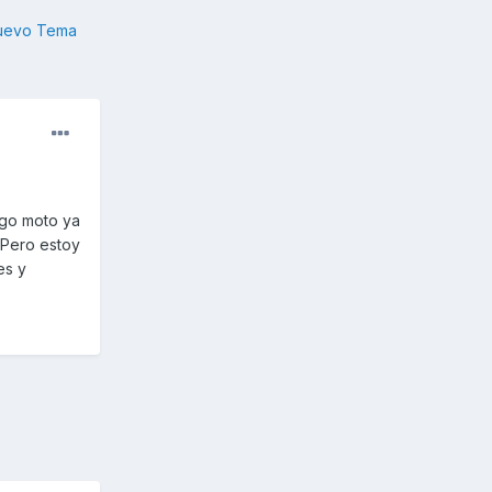
nuevo Tema
ngo moto ya
.Pero estoy
es y