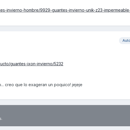
tes-invierno-hombre/9929-guantes-invierno-unik-z23-impermeable
Aut
ducto/guantes-ixon-invierno/5232
. creo que lo exageran un poquico! jejeje
s.