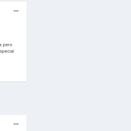
as pero
special.