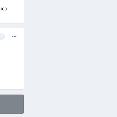
-100-
or