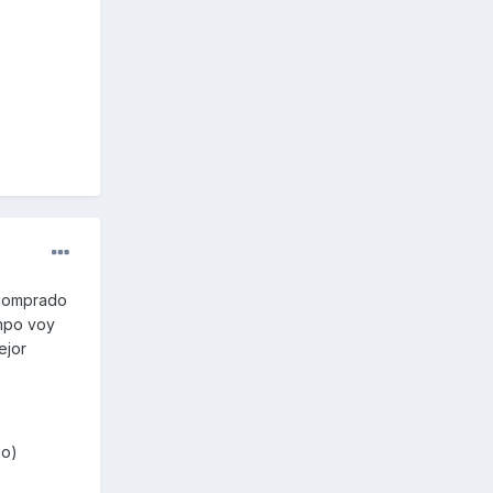
 comprado
mpo voy
ejor
io)