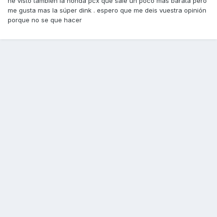
he visto también la honda pcx que sale un poco mas barata pero
me gusta mas la súper dink . espero que me deis vuestra opinión
porque no se que hacer