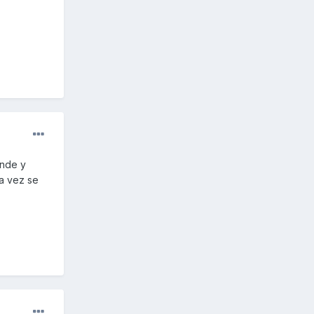
ende y
a vez se