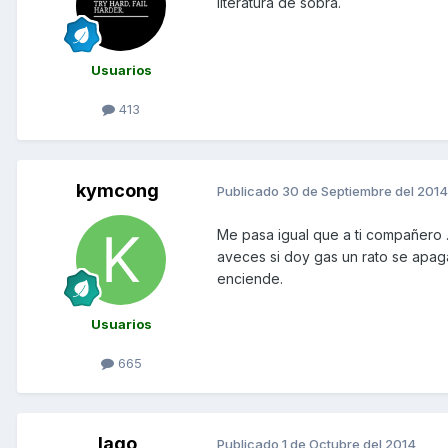
literatura de sobra.
Usuarios
413
kymcong
Publicado
30 de Septiembre del 2014
Me pasa igual que a ti compañero 
aveces si doy gas un rato se apag
enciende.
Usuarios
665
lago
Publicado
1 de Octubre del 2014