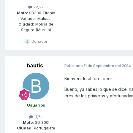
22,2k
Moto:
SD300 Titanio
Variador Malossi
Ciudad:
Molina de
Segura (Murcia)
Donador
bautis
Publicado
11 de Septiembre del 2014
Bienvenido al foro :beer
Bueno, ya sabes lo que se dice; ha
eres de los primeros y afortunad
Usuarios
11,5k
Moto:
SD 300I
Ciudad:
Portugalete