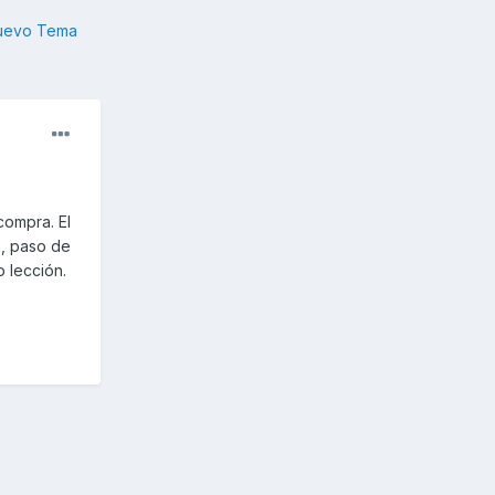
nuevo Tema
compra. El
n, paso de
 lección.