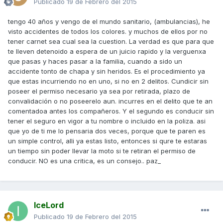
Publicado
19 de Febrero del 2015
tengo 40 años y vengo de el mundo sanitario, (ambulancias), he
visto accidentes de todos los colores. y muchos de ellos por no
tener carnet sea cual sea la cuestion. La verdad es que para que
te lleven detenoido a espera de un juicio rapido y la verguenxa
que pasas y haces pasar a la familia, cuando a sido un
accidente tonto de chapa y sin heridos. Es el procedimiento ya
que estas incurriendo no en uno, si no en 2 delitos. Cundicir sin
poseer el permiso necesario ya sea por retirada, plazo de
convalidación o no poseerelo aun. incurres en el delito que te an
comentadoa antes los compañeros. Y el segundo es conducir sin
tener el seguro en vigor a tu nombre o incluido en la poliza. asi
que yo de ti me lo pensaria dos veces, porque que te paren es
un simple control, alli ya estas listo, entonces si qure te estaras
un tiempo sin poder llevar la moto si te retiran el permiso de
conducir. NO es una critica, es un consejo.. paz_
IceLord
Publicado
19 de Febrero del 2015