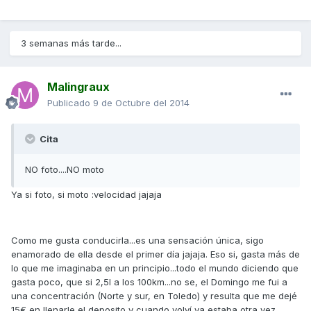
3 semanas más tarde...
Malingraux
Publicado
9 de Octubre del 2014
Cita
NO foto....NO moto
Ya si foto, si moto :velocidad jajaja
Como me gusta conducirla...es una sensación única, sigo
enamorado de ella desde el primer día jajaja. Eso si, gasta más de
lo que me imaginaba en un principio...todo el mundo diciendo que
gasta poco, que si 2,5l a los 100km...no se, el Domingo me fui a
una concentración (Norte y sur, en Toledo) y resulta que me dejé
15€ en llenarle el deposito y cuando volví ya estaba otra vez