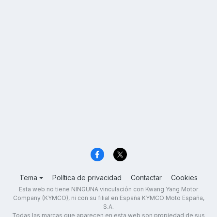
Tema
Política de privacidad
Contactar
Cookies
Esta web no tiene NINGUNA vinculación con Kwang Yang Motor
Company (KYMCO), ni con su filial en España KYMCO Moto España,
S.A.
Todas las marcas que aparecen en esta web son propiedad de sus