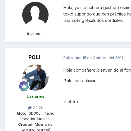
Hola, ya me hubiera gustado esme
texto,supongo que con práctica i
una xciting R;saludos cordiales.
Invitados
POLI
Publicado
15 de Octubre del 2011
Hola compañero,bienvenido al fo
Poli
:contentisim
Usuarios
:motero
22,2k
Moto:
SD300 Titanio
Variador Malossi
Ciudad:
Molina de
Segura (Murcia)