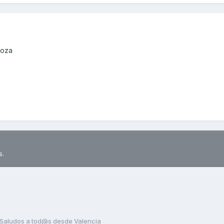
goza
s.
Saludos a tod@s desde Valencia