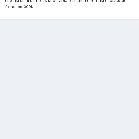
eso asi si mi sd no es la de abs, o si tmb tienen asi el disco de
freno las 300i.