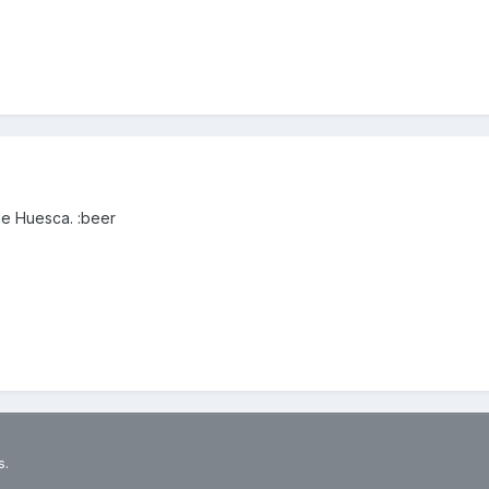
de Huesca. :beer
s.